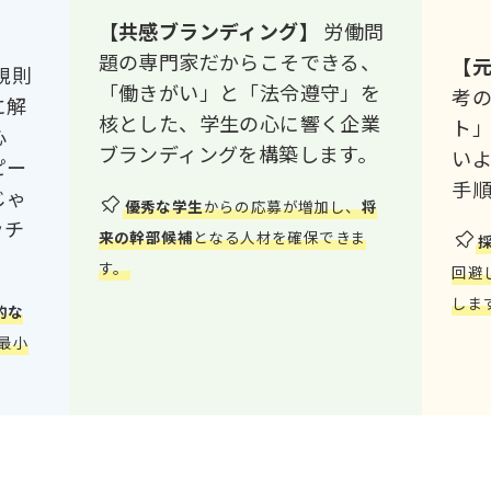
【共感ブランディング】
労働問
題の専門家だからこそできる、
【
規則
「働きがい」と「法令遵守」を
考
に解
核とした、学生の心に響く企業
ト
心
ブランディングを構築します。
い
ピー
手
じゃ
優秀な学生
からの応募が増加し、
将
ッチ
来の幹部候補
となる人材を確保できま
す。
回避
しま
的な
最小